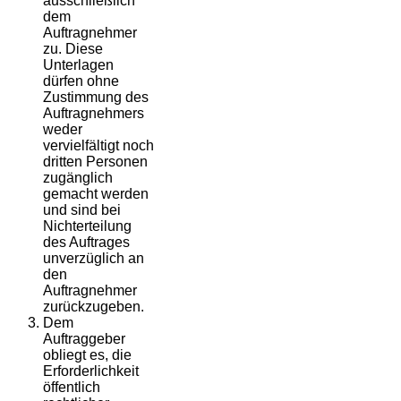
ausschließlich
dem
Auftragnehmer
zu. Diese
Unterlagen
dürfen ohne
Zustimmung des
Auftragnehmers
weder
vervielfältigt noch
dritten Personen
zugänglich
gemacht werden
und sind bei
Nichterteilung
des Auftrages
unverzüglich an
den
Auftragnehmer
zurückzugeben.
Dem
Auftraggeber
obliegt es, die
Erforderlichkeit
öffentlich