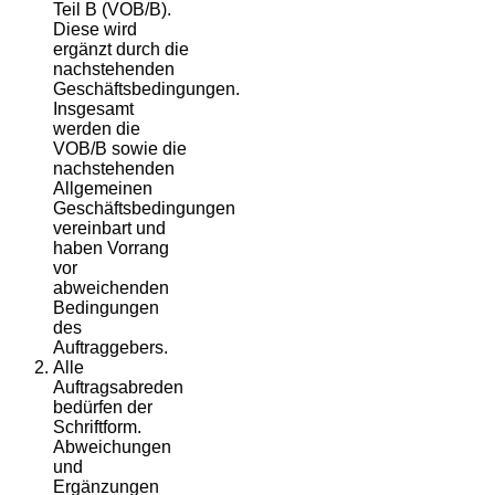
Teil B (VOB/B).
Diese wird
ergänzt durch die
nachstehenden
Geschäftsbedingungen.
Insgesamt
werden die
VOB/B sowie die
nachstehenden
Allgemeinen
Geschäftsbedingungen
vereinbart und
haben Vorrang
vor
abweichenden
Bedingungen
des
Auftraggebers.
Alle
Auftragsabreden
bedürfen der
Schriftform.
Abweichungen
und
Ergänzungen