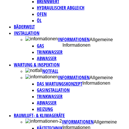
BRENNWERT
HYDRAULISCHER ABGLEICH
OFEN
ÖL
BÄDERWELT
INSTALLATION
INFORMATIONEN
Allgemeine
GAS
Informationen
TRINKWASSER
ABWASSER
WARTUNG & INSPEKTION
NOTFALL
INFORMATIONEN
Allgemeine
DAS WARTUNGSKONZEPT
Informationen
GASINSTALLATION
TRINKWASSER
ABWASSER
HEIZUNG
RAUMLUFT- & KLIMAGERÄTE
INFORMATIONEN
Allgemeine
KÄLTETECHNIK
Informationen